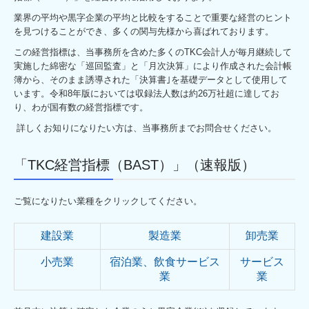
プライバシーポリシー
業界の平均や黒字企業の平均と比較をすることで重要な経営のヒント
を見つけることができ、多くの関与先様から喜ばれております。
この経営指標は、当事務所を含めた多くのTKC会計人が毎月継続して
実施した綿密な「巡回監査」と「月次決算」により作成された会計帳
簿から、そのまま誘導された「決算書｣を基礎データとして使用して
います。令和8年版においては収録法人数は約26万社超に達してお
り、わが国有数の経営指標です。
詳しくお知りになりたい方は、当事務所までお問合せください。
「TKC経営指標（BAST）」（速報版）
ご覧になりたい業種をクリックしてください。
建設業
製造業
卸売業
小売業
宿泊業、飲食サービス
サービス
業
業