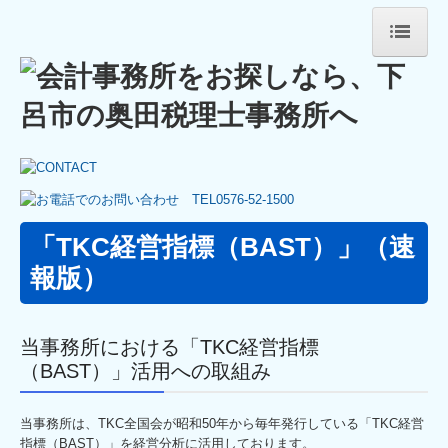
HOME
事務所紹介
業務案内
セミナー案内
「TKC経営指標（BAST）」
（速
事務所通信
報版）
採用情報
キャリアアップ・教育制度
当事務所における「TKC経営指標
（BAST）」活用への取組み
募集要項
当事務所は、TKC全国会が昭和50年から毎年発行している「TKC経営
お問い合わせ
指標（BAST）」を経営分析に活用しております。