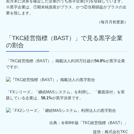
前月末に決算を確定した企業のうち黒字企業(※)を収録しています。
※黒字企業は、①期末純資産がプラス、かつ②当期損益がプラスの企
業を指します。
（毎月月初更新）
「TKC経営指標（BAST）」で見る黒字企業
の割合
「TKC経営指標（BAST）」掲載法人約26万社超の
54.8%
が黒字企業
ですが、
「FXシリーズ」「継続MASシステム」を利用し、「書面添付」を実
践している企業は、
58.1%
が黒字決算です。
出典：令和8年版「TKC経営指標
（BAST）」
提供：株式会社TKC