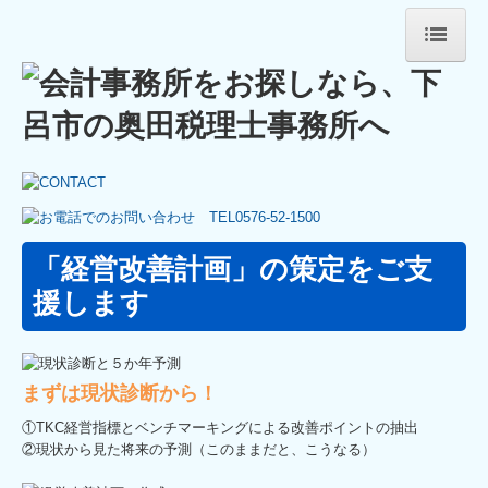
HOME
事務所紹介
業務案内
セミナー案内
「経営改善計画」の策定をご支
事務所通信
援します
採用情報
キャリアアップ・教育制度
まずは現状診断から！
募集要項
①TKC経営指標とベンチマーキングによる改善ポイントの抽出
②現状から見た将来の予測（このままだと、こうなる）
お問い合わせ