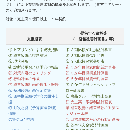
２）」による業績管理体制の構築をお勧めします。（青文字のサービ
スが追加されます。）
対象：売上高１億円以上、１年契約
提供する資料等
支援概要
（
「経営改善計画書」等
）
① ヒアリングによる現状把握
① ３期比較変動損益計算書
② 経営改善の課題整理
② ３期比較貸借対照表
③ 現状分析
③ ３期比較経営分析表
④ 診断結果および予測の報告
④ ５か年目標変動損益計算書
⑤ 対策内容のヒアリング
⑤ ５か年目標損益計算書
⑥ 行動計画の作成
⑥ ５か年目標貸借対照表
⑦ 経営改善計画の提供・報告
⑦ ５か年予測キャッシュ・フ
⑧ 短期経営計画策定支援
ロー計算書
⑨ 四半期業績検討会の開催支
⑧ 商品グループ別売上高表
援
⑨ 売上高・限界利益計画表
⑩ 月次財務（予算実績管理）
⑩ 経営改善・経営革新の対策ス
情報
ケジュール表
の提供及び指導
⑪ 目標達成のための行動計画表
⑫ 既存借入金返済計画表