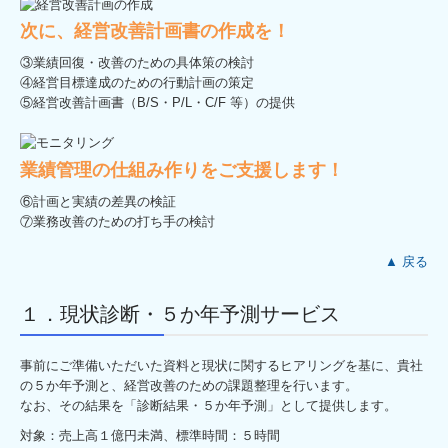
プライバシーポリシー
次に、経営改善計画書の作成を！
③業績回復・改善のための具体策の検討
④経営目標達成のための行動計画の策定
⑤経営改善計画書（B/S・P/L・C/F 等）の提供
業績管理の仕組み作りをご支援します！
⑥計画と実績の差異の検証
⑦業務改善のための打ち手の検討
▲ 戻る
１．現状診断・５か年予測サービス
事前にご準備いただいた資料と現状に関するヒアリングを基に、貴社
の５か年予測と、経営改善のための課題整理を行います。
なお、その結果を「診断結果・５か年予測」として提供します。
対象：売上高１億円未満、標準時間：５時間