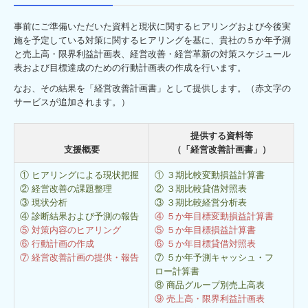
事前にご準備いただいた資料と現状に関するヒアリングおよび今後実
施を予定している対策に関するヒアリングを基に、貴社の５か年予測
と売上高・限界利益計画表、経営改善・経営革新の対策スケジュール
表および目標達成のための行動計画表の作成を行います。
なお、その結果を「経営改善計画書」として提供します。（赤文字の
サービスが追加されます。）
提供する資料等
支援概要
（「経営改善計画書」）
① ヒアリングによる現状把握
① ３期比較変動損益計算書
② 経営改善の課題整理
② ３期比較貸借対照表
③ 現状分析
③ ３期比較経営分析表
④ 診断結果および予測の報告
④ ５か年目標変動損益計算書
⑤ 対策内容のヒアリング
⑤ ５か年目標損益計算書
⑥ 行動計画の作成
⑥ ５か年目標貸借対照表
⑦ 経営改善計画の提供・報告
⑦ ５か年予測キャッシュ・フ
ロー計算書
⑧ 商品グループ別売上高表
⑨ 売上高・限界利益計画表