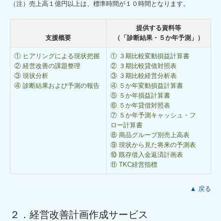
（注）売上高１億円以上は、標準時間が１０時間となります。
提供する資料等
支援概要
（「診断結果・５か年予測」）
① ヒアリングによる現状把握
① ３期比較変動損益計算書
② 経営改善の課題整理
② ３期比較貸借対照表
③ 現状分析
③ ３期比較経営分析表
④ 診断結果および予測の報告
④ ５か年変動損益計算書
⑤ ５か年損益計算書
⑥ ５か年貸借対照表
⑦ ５か年予測キャッシュ・フ
ロー計算書
⑧ 商品グループ別売上高表
⑨ 現状から見た将来の予測表
⑩ 既存借入金返済計画表
⑪ TKC経営指標
▲ 戻る
２．経営改善計画作成サービス