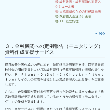
⑩ 経営改善・経営革新の対策ス
ケジュール表
⑪ 目標達成のための行動計画表
⑫ 既存借入金返済計画表
⑬ TKC経営指標
▲ 戻る
３．金融機関への定例報告（モニタリング）
資料作成支援サービス
経営改善計画作成の内容に加え、短期経営計画策定支援、四半期業績
検討会の開催支援および月次経営資料（予算実績管理）情報の提供を
行い、Ｐ（Ｐｌａｎ）－Ｄ（Ｄｏ）－Ｃ（Ｃｈｅｃｋ）－Ａ（Ａｃｔ
ｉｏｎ）サイクルの定着を目標とした業績管理の仕組み作りをご支援
します。
さらに、金融機関が貸付条件変更を行った融資先に提出を求める「経
営改善計画が予定通り進捗しているかどうかの報告書（モニタリン
グ）」の作成を支援します。
なお、当サービスのご利用に当たっては「業績管理システム（ＦＸ