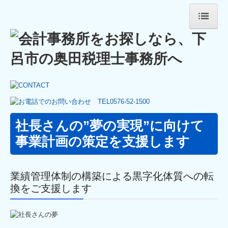
HOME
事務所紹介
業務案内
セミナー案内
社長さんの”夢の実現”に向けて
事務所通信
事業計画の策定を支援します
採用情報
業績管理体制の構築による黒字化体質への転
キャリアアップ・教育制度
換をご支援します
募集要項
お問い合わせ