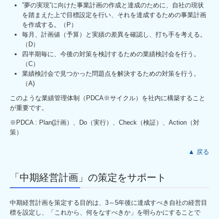
”夢の実現”に向けた事業計画の作成と達成のために、自社の現状
プライバシーポリシー
を踏まえた上で目標設定を行い、それを達成するための事業計画
を作成する。（P）
毎月、計画値（予算）と実績の差異を確認し、打ち手を考える。
（D）
四半期毎に、今後の対策を検討するための業績検討会を行う。
（C）
業績検討会で見つかった問題点を解決するための対策を行う。
（A)
このような業績管理体制（PDCA※サイクル）を社内に構築すること
が重要です。
※PDCA : Plan(計画）、Do（実行）、Check（検証）、Action（対
策）
▲ 戻る
「中期経営計画」の策定をサポート
中期経営計画を策定する目的は、3～5年後に達成すべき自社の経営目
標を設定し、「これから、何をなすべきか」を明らかにすることで